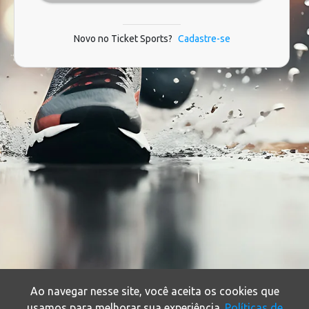
Novo no Ticket Sports?
Cadastre-se
Ao navegar nesse site, você aceita os cookies que
usamos para melhorar sua experiência.
Políticas de