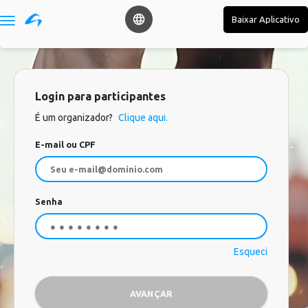
Baixar Aplicativo

Login para participantes
É um organizador?
Clique aqui.
E-mail ou CPF
Senha
Esqueci
AVANÇAR