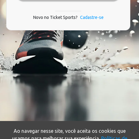
Novo no Ticket Sports?
Cadastre-se
Ao navegar nesse site, você aceita os cookies que
usamos para melhorar sua experiência.
Políticas de