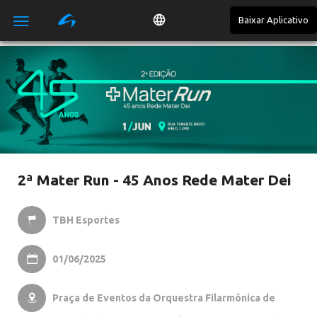
Baixar Aplicativo

2ª Mater Run - 45 Anos Rede Mater Dei
TBH Esportes

01/06/2025

Praça de Eventos da Orquestra Filarmônica de
