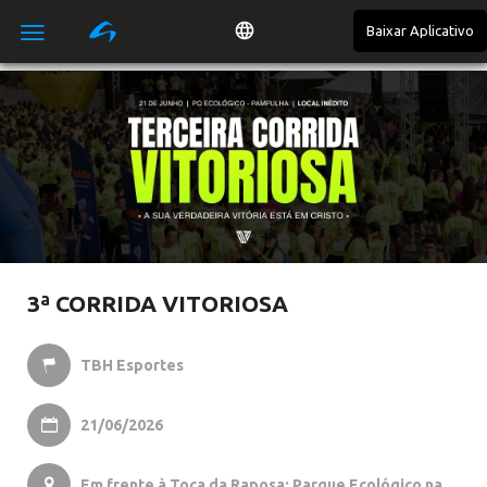
Baixar Aplicativo

3ª CORRIDA VITORIOSA
TBH Esportes

21/06/2026

Em frente à Toca da Raposa: Parque Ecológico na
