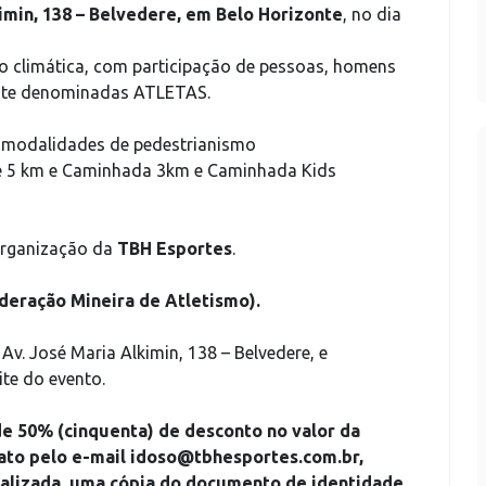
imin, 138 – Belvedere, em Belo Horizonte
, no dia
o climática, com participação de pessoas, homens
ante denominadas ATLETAS.
 modalidades de pedestrianismo
de 5 km e Caminhada 3km e Caminhada Kids
rganização da
TBH Esportes
.
deração Mineira de Atletismo).
 José Maria Alkimin, 138 – Belvedere, e
te do evento.
 de 50% (cinquenta) de desconto no valor da
tato pelo e-mail
idoso@tbhesportes.com.br
,
italizada, uma cópia do documento de identidade