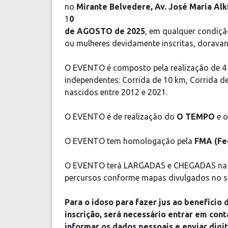
no
Mirante Belvedere, Av. José Maria Alk
1
0
de AGOSTO de 2025
, em qualquer condiçã
ou mulheres devidamente inscritas, dorav
O EVENTO é composto pela realização de 4
independentes: Corrida de 10 km, Corrida 
nascidos entre 2012 e 2021.
O EVENTO é de realização do
O TEMPO
e o
O EVENTO tem homologação pela
FMA (Fe
O EVENTO terá LARGADAS e CHEGADAS na Av.
percursos conforme mapas divulgados no si
Para o idoso para fazer jus ao benefício
inscrição, será necessário entrar em con
informar os dados pessoais e enviar dig