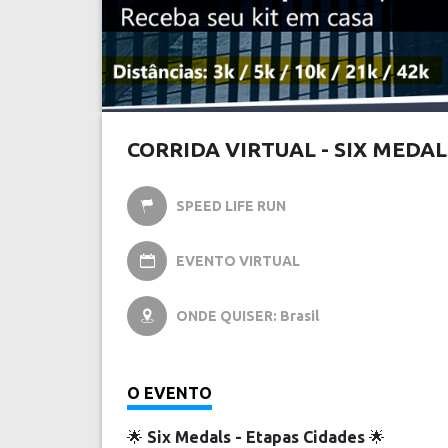
CORRIDA VIRTUAL - SIX MEDAL
SPEED LIFE RUN

EVENTO VIRTUAL

ONDE QUISER: Brasil

O EVENTO
🌟
Six Medals - Etapas Cidades
🌟