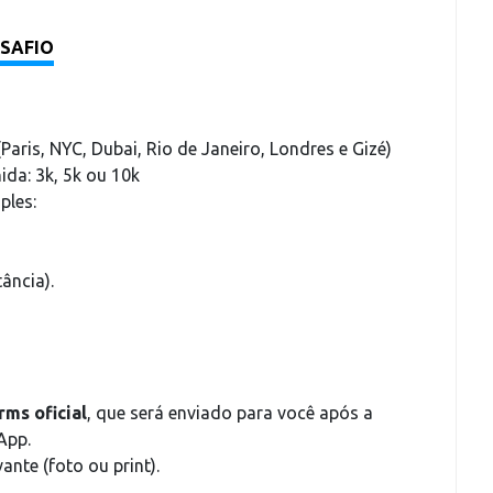
SAFIO
Paris, NYC, Dubai, Rio de Janeiro, Londres e Gizé)
da: 3k, 5k ou 10k
ples:
ância).
ms oficial
, que será enviado para você após a
App.
nte (foto ou print).