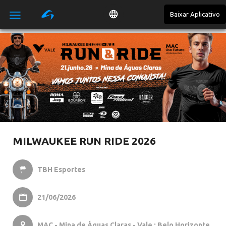
Baixar Aplicativo

MILWAUKEE RUN RIDE 2026
TBH Esportes

21/06/2026

MAC - Mina de Águas Claras - Vale : Belo Horizonte,
