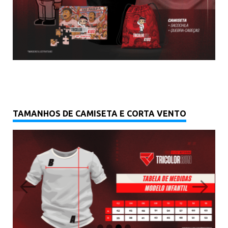
TAMANHOS DE CAMISETA E CORTA VENTO
P
N
r
e
e
x
v
i